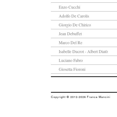
Enzo Cucchi
Adolfo De Carolis
Giorgio De Chirico
Jean Debuffet
Marco Del Re
Isabelle Ducrot - Albert Diatò
Luciano Fabro
Giosetta Fioroni
Marco Gastini
Gianfranco Gorgoni
Goeffrey Hendricks
Copyright © 2012-2026 Franca Mancini
Emilio Isgrò
Massimo Kaufmann