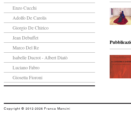
Enzo Cucchi
Adolfo De Carolis
Giorgio De Chirico
Jean Debuffet
Pubblicazi
Marco Del Re
Isabelle Ducrot - Albert Diatò
Luciano Fabro
Giosetta Fioroni
Marco Gastini
Gianfranco Gorgoni
Goeffrey Hendricks
Copyright © 2012-2026 Franca Mancini
Emilio Isgrò
Massimo Kaufmann