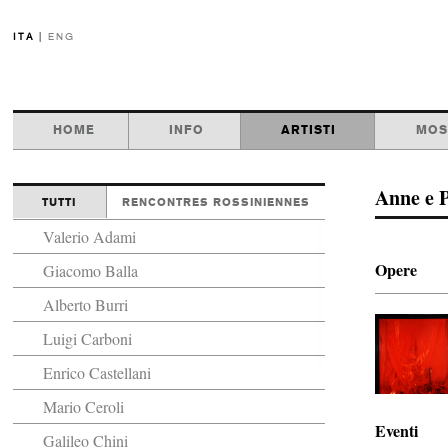
ITA
|
ENG
HOME
INFO
ARTISTI
MOS
Anne e P
TUTTI
RENCONTRES ROSSINIENNES
Valerio Adami
Opere
Giacomo Balla
Alberto Burri
Luigi Carboni
Enrico Castellani
Mario Ceroli
Eventi
Galileo Chini