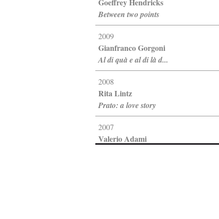
Goeffrey Hendricks
Between two points
2009
Gianfranco Gorgoni
Al di quà e al di là d...
2008
Rita Lintz
Prato: a love story
2007
Valerio Adami
Disegno e pittura
2005
Marco Del Re
Trasparenze
2001