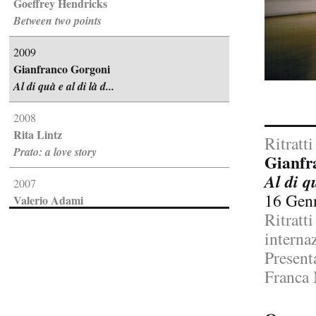
Goeffrey Hendricks
Between two points
2009
Gianfranco Gorgoni
Al di quà e al di là d...
2008
Rita Lintz
Ritratti
Prato: a love story
Gianfr
Al di q
2007
16 Genn
Valerio Adami
Ritratti
Disegno e pittura
internaz
2005
Present
Marco Del Re
Franca 
Trasparenze
2001