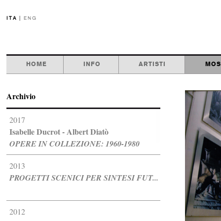
ITA
|
ENG
HOME
INFO
ARTISTI
MOS
Archivio
2017
Isabelle Ducrot - Albert Diatò
OPERE IN COLLEZIONE: 1960-1980
2013
PROGETTI SCENICI PER SINTESI FUT...
2012