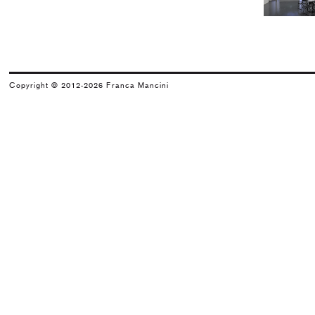
Valerio Adami
…Sul volto estatico…
2000
Joseph Kosuth
Copyright © 2012-2026 Franca Mancini
Frammenti di Rossini (Ospiti e s...
1999
Haim Steinbach
Rossini at 4:00 a.m.
1998
Anne e Patrick Poirier
La Cantatrice Assente
1997
Jean Jacques Lebel
Rue Rossini
1996