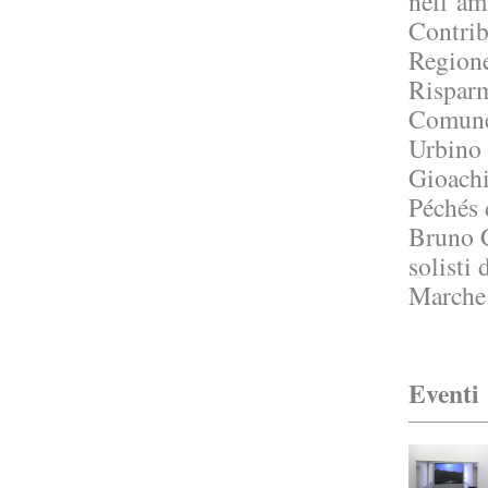
nell’am
Gasbeton
Contrib
2006
Regione
Risparm
Collettiva
Comune 
Les Rencontres Rossiniennes
Urbino 
2005
Gioachi
Grazia Toderi
Péchés d
Orchestra
Bruno C
2003
solisti
Marche
Enrico Castellani
Opus Incertum - Mostra in sette ...
2002
Eventi
Michelangelo Pistoletto
Les péchés de jeunesse
2001