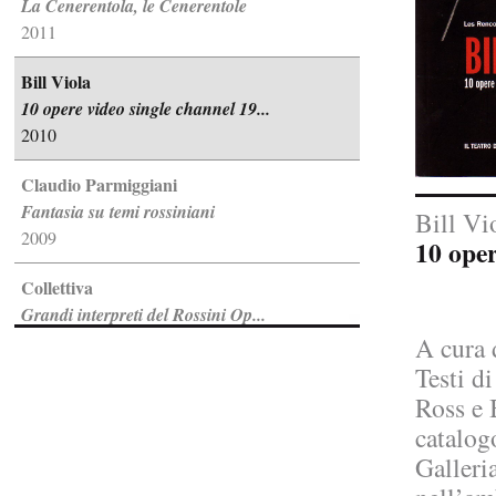
La Cenerentola, le Cenerentole
2011
Bill Viola
10 opere video single channel 19...
2010
Claudio Parmiggiani
Fantasia su temi rossiniani
Bill Vi
2009
10 oper
Collettiva
Grandi interpreti del Rossini Op...
2008
A cura 
Testi d
Jannis Kounellis
Ross e B
Li Marinari
catalogo
2007
Galleri
Gilberto Zorio