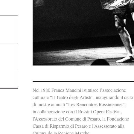
Nel 1980 Franca Mancini istituisce l’associazione
culturale “Il Teatro degli Artisti”, inaugurando il ciclo
di mostre annuali “Les Rencontres Rossiniennes”,
in collaborazione con iI Rossini Opera Festival,
l’Assessorato del Comune di Pesaro, la Fondazione
Cassa di Risparmio di Pesaro e l’Assessorato alla
Cultura della Regione Marche.