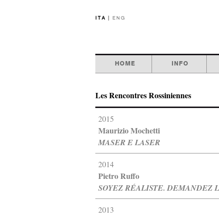
ITA
|
ENG
HOME
INFO
Les Rencontres Rossiniennes
2015
Maurizio Mochetti
MASER E LASER
2014
Pietro Ruffo
SOYEZ RÉALISTE. DEMANDEZ L’
2013