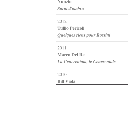
Nunzio
Sarai d'ombra
2012
Tullio Pericoli
Quelques riens pour Rossini
2011
Marco Del Re
La Cenerentola, le Cenerentole
2010
Bill Viola
10 Opere video single channel 19...
2009
Claudio Parmiggiani
Fantasia su Temi Rossiniani: dal...
2008